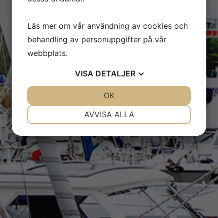
Läs mer om vår användning av cookies och
behandling av personuppgifter på vår
webbplats.
VISA
DETALJER
JA
NEJ
OK
JA
NEJ
NÖDVÄNDIG
INSTÄLLNINGAR
AVVISA ALLA
JA
NEJ
JA
NEJ
MARKNADSFÖRING
STATISTIK